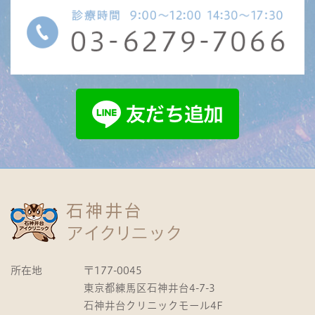
所在地
〒177-0045
東京都練馬区石神井台4-7-3
石神井台クリニックモール4F