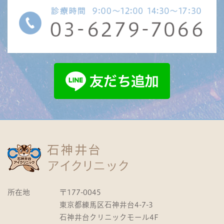
所在地
〒177-0045
東京都練馬区石神井台4-7-3
石神井台クリニックモール4F