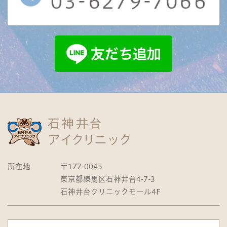
所在地
〒177-0045
東京都練馬区石神井台4-7-3
石神井台クリニックモール4F