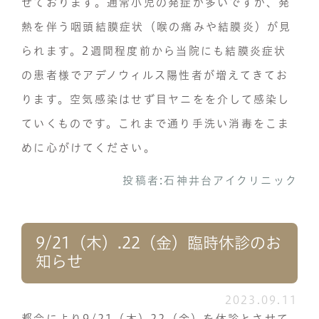
せております。通常小児の発症が多いですが、発
熱を伴う咽頭結膜症状（喉の痛みや結膜炎）が見
られます。2週間程度前から当院にも結膜炎症状
の患者様でアデノウィルス陽性者が増えてきてお
ります。空気感染はせず目ヤニをを介して感染し
ていくものです。これまで通り手洗い消毒をこま
めに心がけてください。
投稿者:
石神井台アイクリニック
9/21（木）.22（金）臨時休診のお
知らせ
2023.09.11
都合により9/21（木）22（金）を休診とさせて