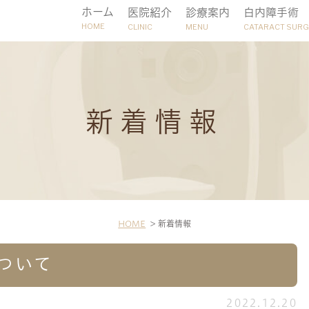
ホーム
医院紹介
診療案内
白内障手術
HOME
CLINIC
MENU
CATARACT SUR
ンタクトレンズ一覧
ク紹介
緑内障
アクセス・診療時間
白内障
加齢黄斑変性
求人情報
近
新着情報
視矯正眼内レンズ（ICL）
眼科ドック
糖
HOME
新着情報
ついて
2022.12.20