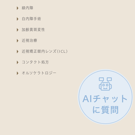
緑内障
白内障手術
加齢黄斑変性
近視治療
近視矯正眼内レンズ(ICL)
コンタクト処方
オルソケラトロジー