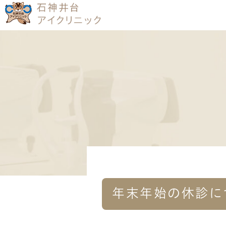
ドクター紹介
一般眼科
コンタクト
小児眼科
取り扱いコ
クリニッ
オルソケラトロジー
近
年末年始の休診に