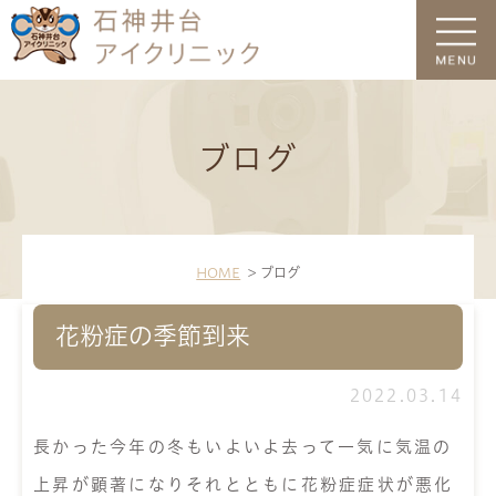
ブログ
HOME
ブログ
花粉症の季節到来
2022.03.14
長かった今年の冬もいよいよ去って一気に気温の
上昇が顕著になりそれとともに花粉症症状が悪化